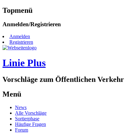
Topmenü
Zum
Anmelden/Registrieren
Inhalt
springen
Anmelden
Registrieren
Linie Plus
Vorschläge zum Öffentlichen Verkehr
Menü
Zum
News
Inhalt
Alle Vorschläge
springen
Sortierphase
Häufige Fragen
Forum