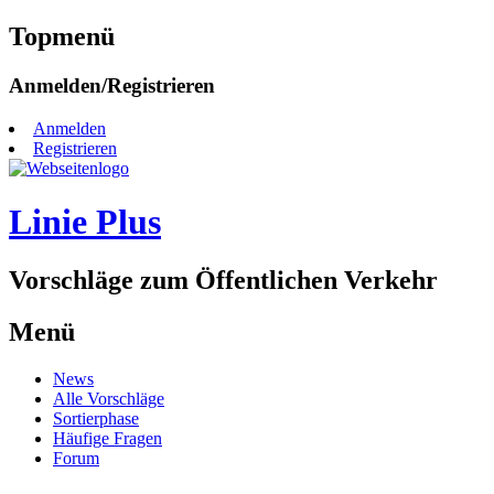
Topmenü
Zum
Anmelden/Registrieren
Inhalt
springen
Anmelden
Registrieren
Linie Plus
Vorschläge zum Öffentlichen Verkehr
Menü
Zum
News
Inhalt
Alle Vorschläge
springen
Sortierphase
Häufige Fragen
Forum