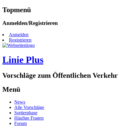
Topmenü
Zum
Anmelden/Registrieren
Inhalt
springen
Anmelden
Registrieren
Linie Plus
Vorschläge zum Öffentlichen Verkehr
Menü
Zum
News
Inhalt
Alle Vorschläge
springen
Sortierphase
Häufige Fragen
Forum