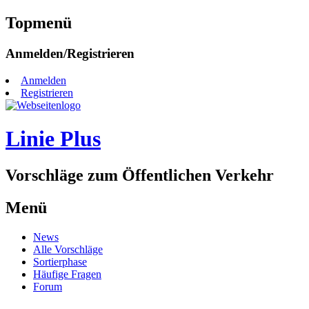
Topmenü
Zum
Anmelden/Registrieren
Inhalt
springen
Anmelden
Registrieren
Linie Plus
Vorschläge zum Öffentlichen Verkehr
Menü
Zum
News
Inhalt
Alle Vorschläge
springen
Sortierphase
Häufige Fragen
Forum