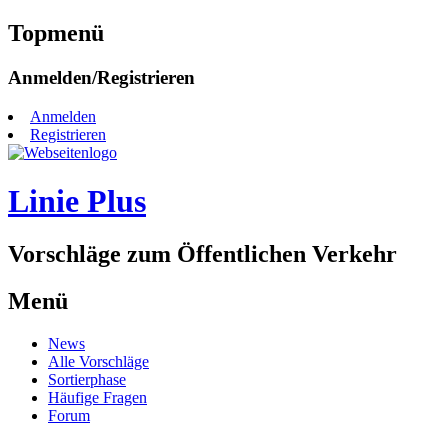
Topmenü
Zum
Anmelden/Registrieren
Inhalt
springen
Anmelden
Registrieren
Linie Plus
Vorschläge zum Öffentlichen Verkehr
Menü
Zum
News
Inhalt
Alle Vorschläge
springen
Sortierphase
Häufige Fragen
Forum