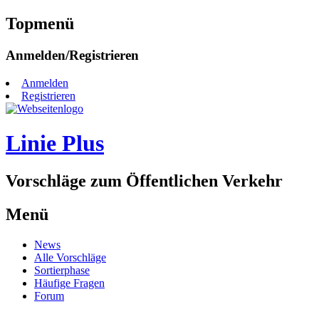
Topmenü
Zum
Anmelden/Registrieren
Inhalt
springen
Anmelden
Registrieren
Linie Plus
Vorschläge zum Öffentlichen Verkehr
Menü
Zum
News
Inhalt
Alle Vorschläge
springen
Sortierphase
Häufige Fragen
Forum