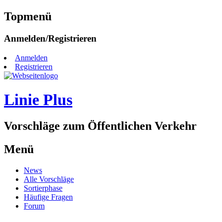
Topmenü
Zum
Anmelden/Registrieren
Inhalt
springen
Anmelden
Registrieren
Linie Plus
Vorschläge zum Öffentlichen Verkehr
Menü
Zum
News
Inhalt
Alle Vorschläge
springen
Sortierphase
Häufige Fragen
Forum