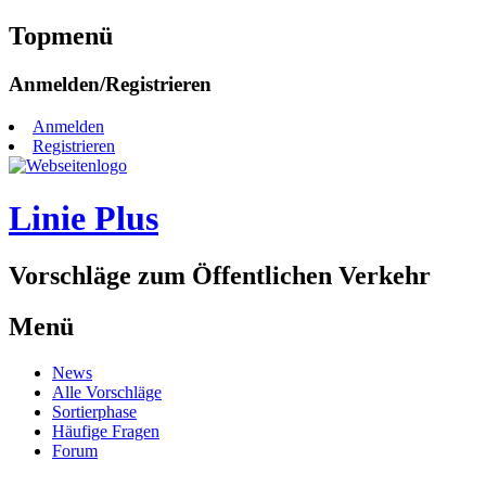
Topmenü
Zum
Anmelden/Registrieren
Inhalt
springen
Anmelden
Registrieren
Linie Plus
Vorschläge zum Öffentlichen Verkehr
Menü
Zum
News
Inhalt
Alle Vorschläge
springen
Sortierphase
Häufige Fragen
Forum