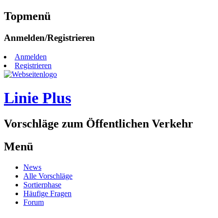
Topmenü
Zum
Anmelden/Registrieren
Inhalt
springen
Anmelden
Registrieren
Linie Plus
Vorschläge zum Öffentlichen Verkehr
Menü
Zum
News
Inhalt
Alle Vorschläge
springen
Sortierphase
Häufige Fragen
Forum