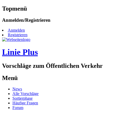
Topmenü
Zum
Anmelden/Registrieren
Inhalt
springen
Anmelden
Registrieren
Linie Plus
Vorschläge zum Öffentlichen Verkehr
Menü
Zum
News
Inhalt
Alle Vorschläge
springen
Sortierphase
Häufige Fragen
Forum