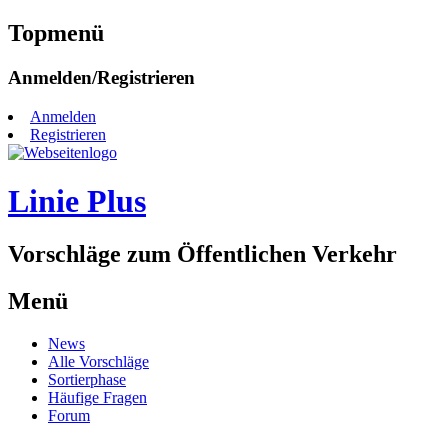
Topmenü
Zum
Anmelden/Registrieren
Inhalt
springen
Anmelden
Registrieren
Linie Plus
Vorschläge zum Öffentlichen Verkehr
Menü
Zum
News
Inhalt
Alle Vorschläge
springen
Sortierphase
Häufige Fragen
Forum