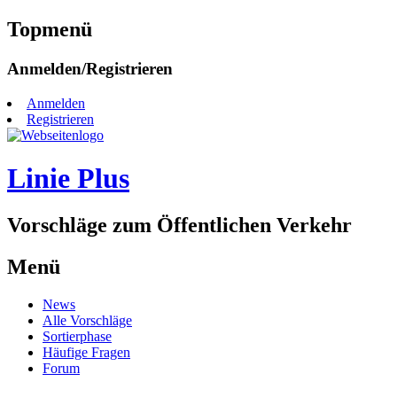
Topmenü
Zum
Anmelden/Registrieren
Inhalt
springen
Anmelden
Registrieren
Linie Plus
Vorschläge zum Öffentlichen Verkehr
Menü
Zum
News
Inhalt
Alle Vorschläge
springen
Sortierphase
Häufige Fragen
Forum