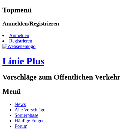
Topmenü
Zum
Anmelden/Registrieren
Inhalt
springen
Anmelden
Registrieren
Linie Plus
Vorschläge zum Öffentlichen Verkehr
Menü
Zum
News
Inhalt
Alle Vorschläge
springen
Sortierphase
Häufige Fragen
Forum