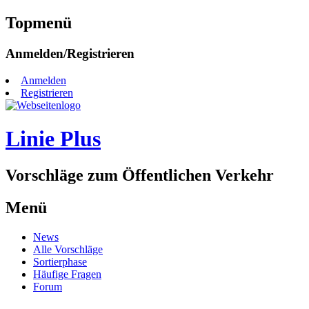
Topmenü
Zum
Anmelden/Registrieren
Inhalt
springen
Anmelden
Registrieren
Linie Plus
Vorschläge zum Öffentlichen Verkehr
Menü
Zum
News
Inhalt
Alle Vorschläge
springen
Sortierphase
Häufige Fragen
Forum