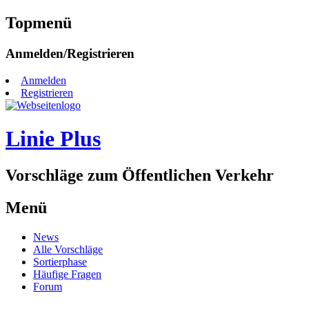
Topmenü
Zum
Anmelden/Registrieren
Inhalt
springen
Anmelden
Registrieren
Linie Plus
Vorschläge zum Öffentlichen Verkehr
Menü
Zum
News
Inhalt
Alle Vorschläge
springen
Sortierphase
Häufige Fragen
Forum