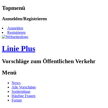
Topmenü
Zum
Anmelden/Registrieren
Inhalt
springen
Anmelden
Registrieren
Linie Plus
Vorschläge zum Öffentlichen Verkehr
Menü
Zum
News
Inhalt
Alle Vorschläge
springen
Sortierphase
Häufige Fragen
Forum