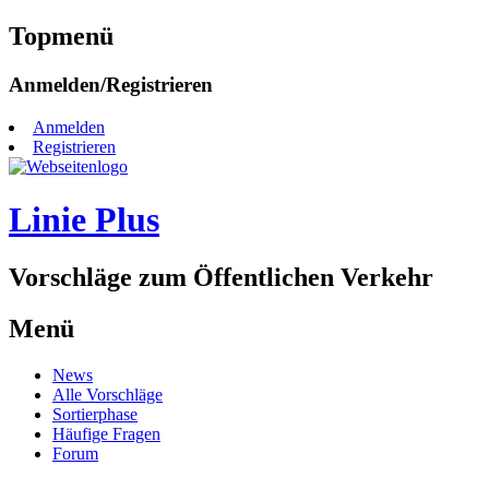
Topmenü
Zum
Anmelden/Registrieren
Inhalt
springen
Anmelden
Registrieren
Linie Plus
Vorschläge zum Öffentlichen Verkehr
Menü
Zum
News
Inhalt
Alle Vorschläge
springen
Sortierphase
Häufige Fragen
Forum